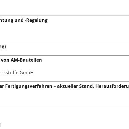
chtung und -Regelung
ng)
g von AM-Bauteilen
Werkstoffe GmbH
ver Fertigungsverfahren – aktueller Stand, Herausforde
H