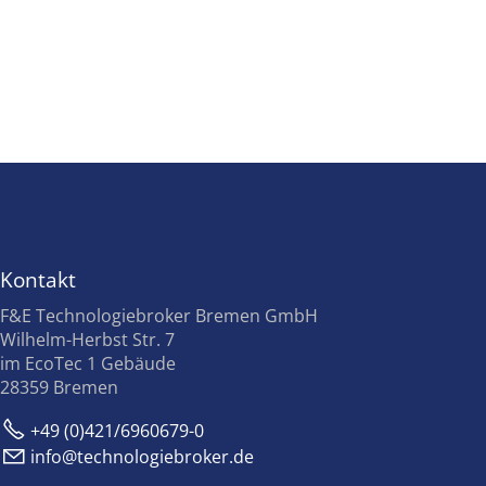
Kontakt
F&E Technologiebroker Bremen GmbH
Wilhelm-Herbst Str. 7
im EcoTec 1 Gebäude
28359 Bremen
+49 (0)421/6960679-0
nf
t
chn
l
g
br
k
r
d