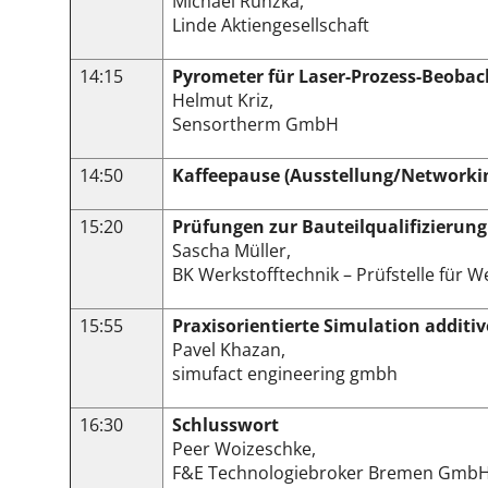
Michael Runzka,
Linde Aktiengesellschaft
14:15
Pyrometer für Laser-Prozess-Beoba
Helmut Kriz,
Sensortherm GmbH
14:50
Kaffeepause (Ausstellung/Networki
15:20
Prüfungen zur Bauteilqualifizierun
Sascha Müller,
BK Werkstofftechnik – Prüfstelle für 
15:55
Praxisorientierte Simulation additi
Pavel Khazan,
simufact engineering gmbh
16:30
Schlusswort
Peer Woizeschke,
F&E Technologiebroker Bremen Gmb