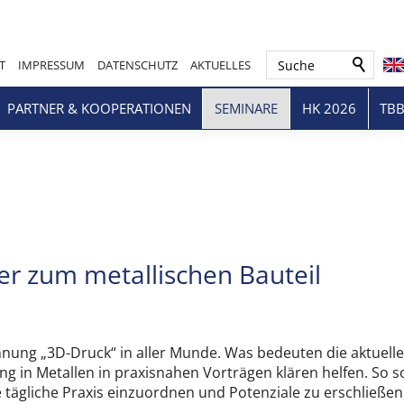
Suche
T
IMPRESSUM
DATENSCHUTZ
AKTUELLES
PARTNER & KOOPERATIONEN
SEMINARE
HK 2026
TBB
er zum metallischen Bauteil
chnung „3D-Druck“ in aller Munde. Was bedeuten die aktuell
 in Metallen in praxisnahen Vorträgen klären helfen. So s
e tägliche Praxis einzuordnen und Potenziale zu erschließen