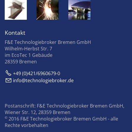
Kontakt
F&E Technologiebroker Bremen GmbH
Wilhelm-Herbst Str. 7
im EcoTec 1 Gebäude
28359 Bremen
+49 (0)421/6960679-0
nf
t
chn
l
g
br
k
r
d
Postanschrift: F&E Technologiebroker Bremen GmbH,
Wiener Str. 12, 28359 Bremen
©
2016 F&E Technologiebroker Bremen GmbH - alle
Rechte vorbehalten